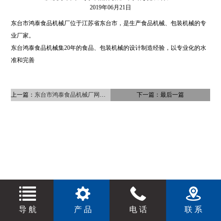
2019年06月21日
东台市鸿泰食品机械厂位于江苏省东台市，是生产食品机械、包装机械的专
业厂家。
东台鸿泰食品机械集20年的食品、包装机械的设计制造经验，以专业化的水
准和完善
上一篇：
东台市鸿泰食品机械厂网站改版成
下一篇：最后一篇
导 航
产 品
电 话
联 系