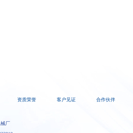
资质荣誉
客户见证
合作伙伴
机械厂