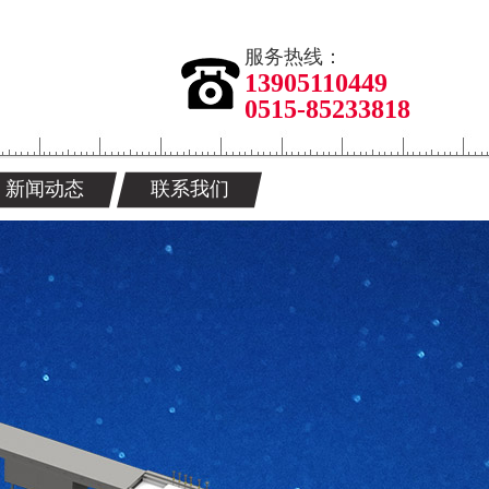
服务热线：
13905110449
0515-85233818
新闻动态
联系我们