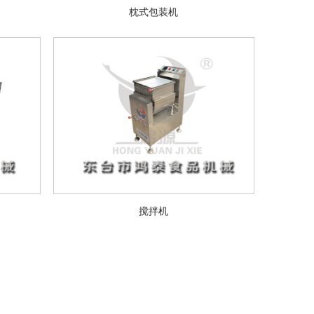
枕式包装机
搅拌机