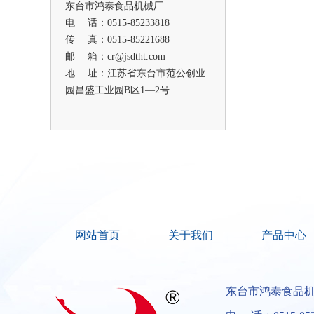
东台市鸿泰食品机械厂
电 话：0515-85233818
传 真：0515-85221688
邮 箱：cr@jsdtht.com
地 址：江苏省东台市范公创业
园昌盛工业园B区1—2号
网站首页
关于我们
产品中心
东台市鸿泰食品