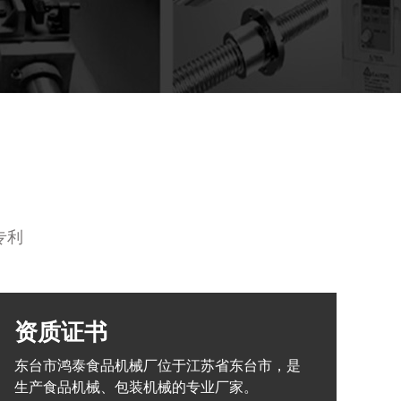
专利
在线咨询
电 话：13905110449
固 话：0515-85233818