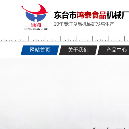
网站首页
关于我们
产品中心