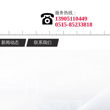
服务热线：
13905110449
0515-85233818
新闻动态
联系我们