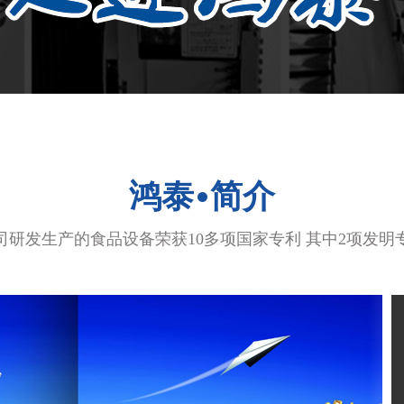
鸿泰 简介
司研发生产的食品设备荣获10多项国家专利 其中2项发明