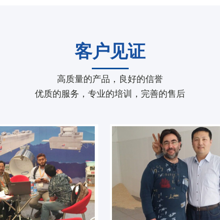
客户见证
高质量的产品，良好的信誉
优质的服务，专业的培训，完善的售后