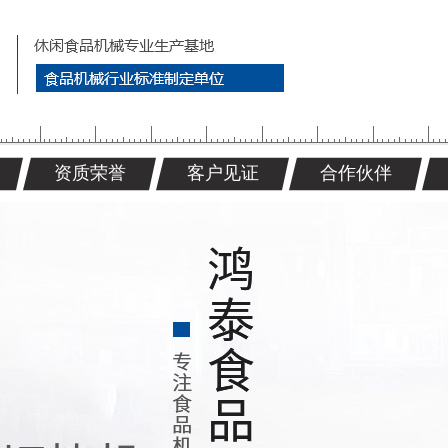
资质荣誉
客户见证
合作伙伴