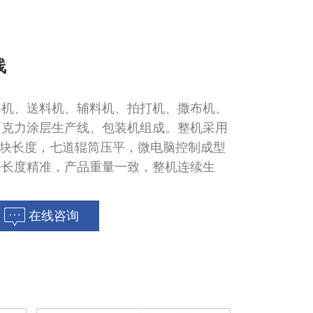
线
拌机、送料机、辅料机、拍打机、撒布机、
巧克力涂层生产线、包装机组成。整机采用
切块长度，七道辊筒压平，微电脑控制成型
块长度精准，产品重量一致，整机连续生
在线咨询